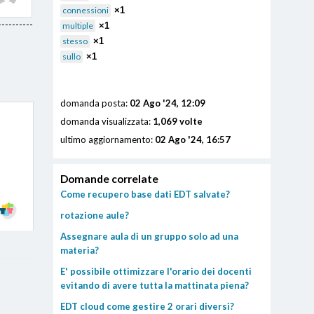
connessioni
×1
multiple
×1
stesso
×1
sullo
×1
domanda posta:
02 Ago '24, 12:09
domanda visualizzata:
1,069 volte
ultimo aggiornamento:
02 Ago '24, 16:57
Domande correlate
Come recupero base dati EDT salvate?
rotazione aule?
Assegnare aula di un gruppo solo ad una
materia?
E' possibile ottimizzare l'orario dei docenti
evitando di avere tutta la mattinata piena?
EDT cloud come gestire 2 orari diversi?