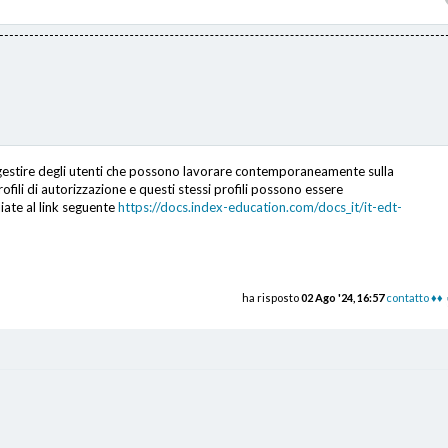
e gestire degli utenti che possono lavorare contemporaneamente sulla
ofili di autorizzazione e questi stessi profili possono essere
iate al link seguente
https://docs.index-education.com/docs_it/it-edt-
ha risposto
02 Ago '24, 16:57
contatto ♦♦