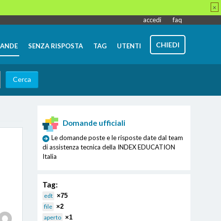
×
accedi
faq
CHIEDI
ANDE
SENZA RISPOSTA
TAG
UTENTI
Domande ufficiali
Le domande poste e le risposte date dal team
di assistenza tecnica della INDEX EDUCATION
Italia
Tag:
edt
×75
file
×2
aperto
×1