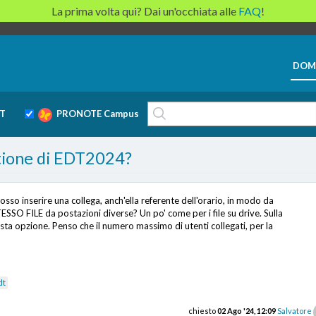
La prima volta qui? Dai un'occhiata alle
FAQ
!
DOM
T
PRONOTE Campus
stione di EDT2024?
o inserire una collega, anch'ella referente dell'orario, in modo da
ILE da postazioni diverse? Un po' come per i file su drive. Sulla
a opzione. Penso che il numero massimo di utenti collegati, per la
dt
chiesto
02 Ago '24, 12:09
Salvatore