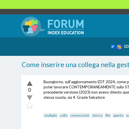
ED
Come inserire una collega nella ge
Buongiorno, sull'aggiornamento EDT 2024, come poss
poter lavorare CONTEMPORANEAMENTE sullo STESSO F
0
precedente versione (2023) non avevo chiesto quest
stessa scuola, sia 4. Grazie Salvatore
multiple
sullo
connessioni
stesso
file
aperto
e