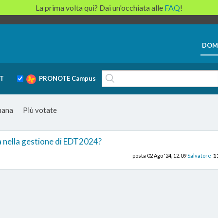
La prima volta qui? Dai un'occhiata alle
FAQ
!
DOM
T
PRONOTE Campus
imana
Più votate
a nella gestione di EDT2024?
1
posta
02 Ago '24, 12:09
Salvatore