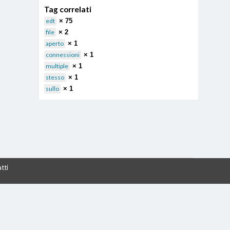
Tag correlati
edt
× 75
file
× 2
aperto
× 1
connessioni
× 1
multiple
× 1
stesso
× 1
sullo
× 1
tti