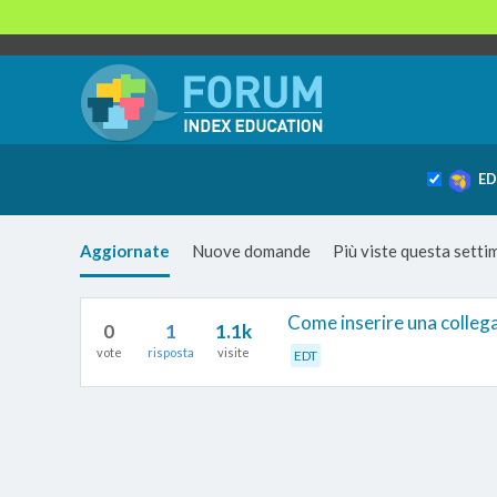
ED
Aggiornate
Nuove domande
Più viste questa sett
Come inserire una colleg
0
1
1.1k
vote
risposta
visite
EDT