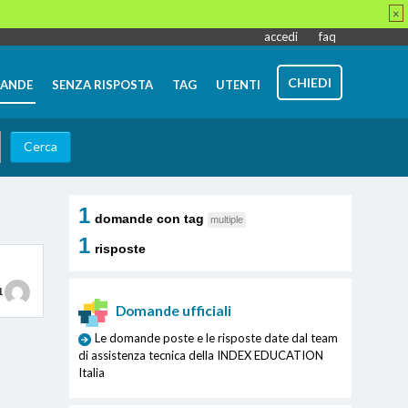
×
accedi
faq
CHIEDI
ANDE
SENZA RISPOSTA
TAG
UTENTI
1
domande con tag
multiple
1
risposte
1
Domande ufficiali
Le domande poste e le risposte date dal team
di assistenza tecnica della INDEX EDUCATION
Italia