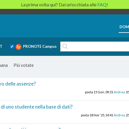
La prima volta qui? Dai un'occhiata alle
FAQ
!
DOM
T
PRONOTE Campus
imana
Più votate
vo delle assenze?
2
posta
15 Gen, 09:21
Andrea
i uno studente nella base di dati?
2
posta
18 Nov '25, 14:41
Andrea