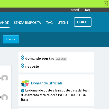
×
accedi
faq
CHIEDI
ANDE
SENZA RISPOSTA
TAG
UTENTI
3
domande con tag
assenze
3
risposte
5
Domande ufficiali
Le domande poste e le risposte date dal team
di assistenza tecnica della INDEX EDUCATION
5
Italia