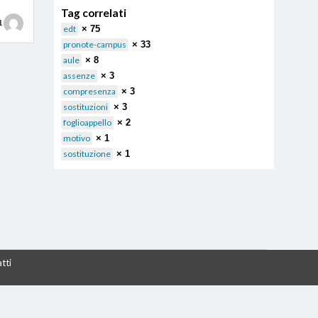
Tag correlati
1
edt
× 75
pronote-campus
× 33
aule
× 8
assenze
× 3
compresenza
× 3
sostituzioni
× 3
foglioappello
× 2
motivo
× 1
sostituzione
× 1
tti