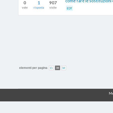
come fare le sostituzioni
0
1
907
vote
risposta
visite
EDT
elementi per pagina
15
30
50
Me