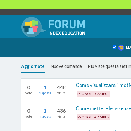
ED
Aggiornate
Nuove domande
Più viste questa sett
Come visualizzare il moti
0
1
448
vote
risposta
visite
PRONOTE-CAMPUS
Come mettere le assenze d
0
1
436
vote
risposta
visite
PRONOTE-CAMPUS