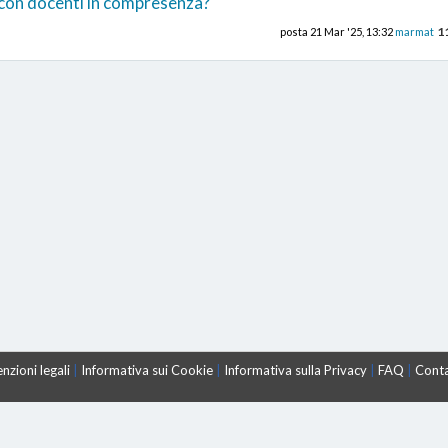
 con docenti in compresenza?
1
posta
21 Mar '25, 13:32
marmat
nzioni legali
|
Informativa sui Cookie
|
Informativa sulla Privacy
|
FAQ
|
Conta