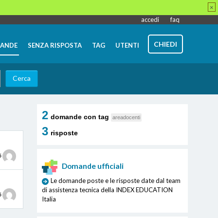
×
accedi
faq
CHIEDI
ANDE
SENZA RISPOSTA
TAG
UTENTI
2
domande con tag
areadocenti
3
risposte
5
Domande ufficiali
Le domande poste e le risposte date dal team
di assistenza tecnica della INDEX EDUCATION
5
Italia