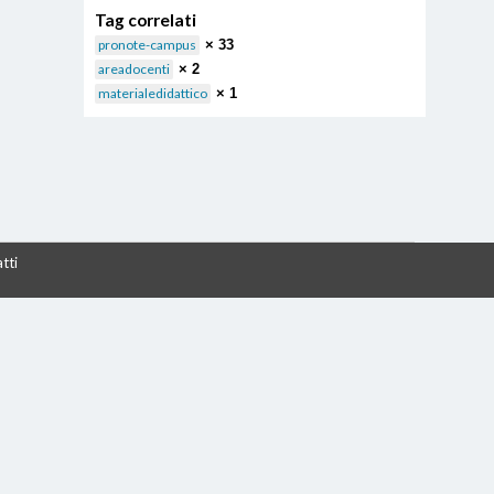
Tag correlati
pronote-campus
× 33
areadocenti
× 2
materialedidattico
× 1
tti