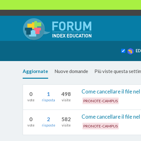
ED
Aggiornate
Nuove domande
Più viste questa sett
Come cancellare il file n
0
1
498
vote
risposta
visite
PRONOTE-CAMPUS
Come cancellare il file n
0
2
582
vote
risposte
visite
PRONOTE-CAMPUS