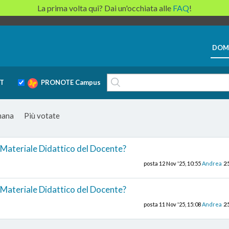
La prima volta qui? Dai un'occhiata alle
FAQ
!
DOM
T
PRONOTE Campus
imana
Più votate
el Materiale Didattico del Docente?
2
posta
12 Nov '25, 10:55
Andrea
el Materiale Didattico del Docente?
2
posta
11 Nov '25, 15:08
Andrea