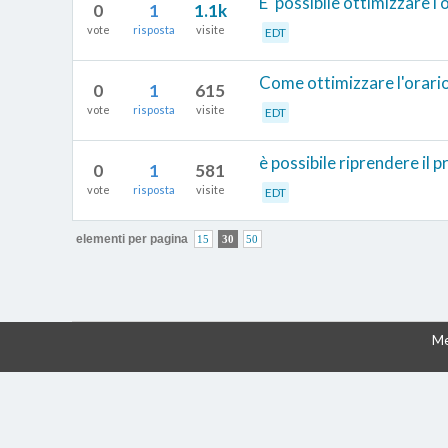
E' possibile ottimizzare l
0
1
1.1k
vote
risposta
visite
EDT
Come ottimizzare l'orario
0
1
615
vote
risposta
visite
EDT
è possibile riprendere il p
0
1
581
vote
risposta
visite
EDT
elementi per pagina
15
30
50
Me