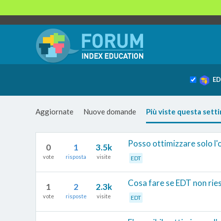
ED
Aggiornate
Nuove domande
Più viste questa sett
Posso ottimizzare solo l'o
0
1
3.5k
vote
risposta
visite
EDT
Cosa fare se EDT non ries
1
2
2.3k
vote
risposte
visite
EDT