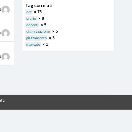
Tag correlati
1
edt
× 75
orario
× 8
docenti
× 5
ottimizzazione
× 5
1
piazzamento
× 3
mancato
× 1
1
tti