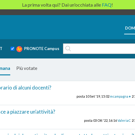
La prima volta qui? Dai un'occhiata alle
FAQ
!
DOM
T
PRONOTE Campus
imana
Più votate
rario di alcuni docenti?
2
posta
10 Set '19, 15:02
mcampagna ♦
ce a piazzare un'attività?
2
posta
03 Ott '22, 16:16
ValeriaC