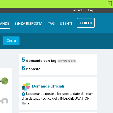
×
accedi
faq
CHIEDI
ANDE
SENZA RISPOSTA
TAG
UTENTI
5
domande con tag
ottimizzazione
6
risposte
1
Domande ufficiali
Le domande poste e le risposte date dal team
di assistenza tecnica della INDEX EDUCATION
1
Italia