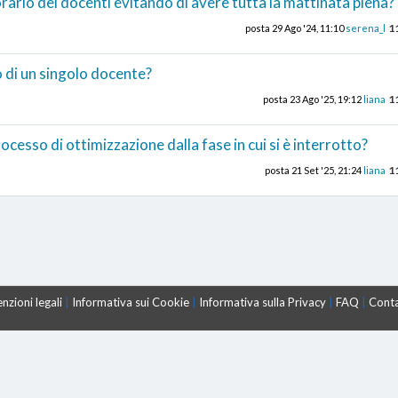
'orario dei docenti evitando di avere tutta la mattinata piena?
1
posta
29 Ago '24, 11:10
serena_l
 di un singolo docente?
1
posta
23 Ago '25, 19:12
liana
rocesso di ottimizzazione dalla fase in cui si è interrotto?
1
posta
21 Set '25, 21:24
liana
nzioni legali
|
Informativa sui Cookie
|
Informativa sulla Privacy
|
FAQ
|
Conta