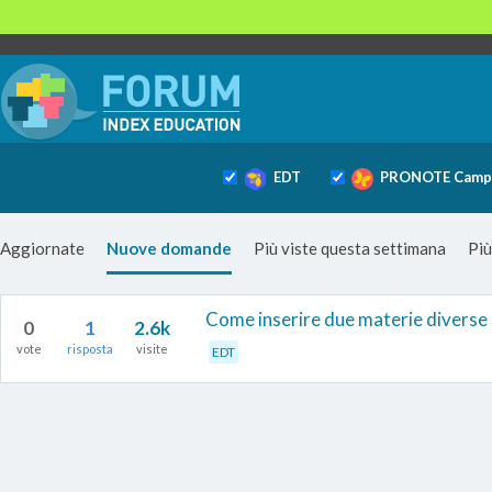
EDT
PRONOTE Camp
Aggiornate
Nuove domande
Più viste questa settimana
Più
Come inserire due materie diverse
0
1
2.6k
vote
risposta
visite
EDT