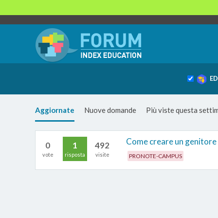
ED
Aggiornate
Nuove domande
Più viste questa sett
Come creare un genitore 
0
1
492
vote
risposta
visite
PRONOTE-CAMPUS