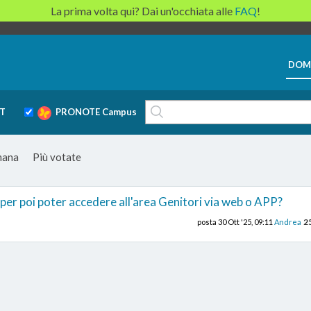
La prima volta qui? Dai un'occhiata alle
FAQ
!
DOM
T
PRONOTE Campus
imana
Più votate
per poi poter accedere all'area Genitori via web o APP?
2
posta
30 Ott '25, 09:11
Andrea