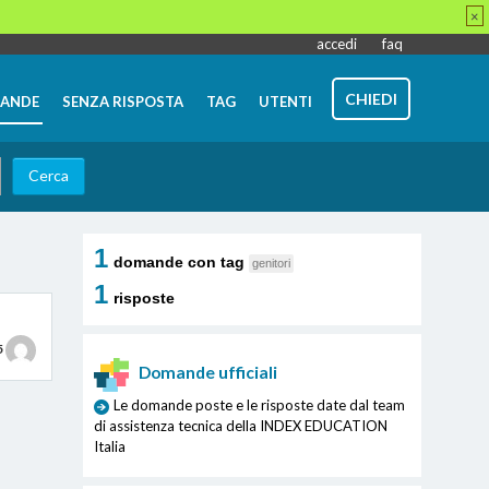
×
accedi
faq
CHIEDI
ANDE
SENZA RISPOSTA
TAG
UTENTI
1
domande con tag
genitori
1
risposte
5
Domande ufficiali
Le domande poste e le risposte date dal team
di assistenza tecnica della INDEX EDUCATION
Italia