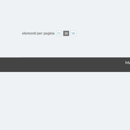
elementi per pagina
15
30
50
Me