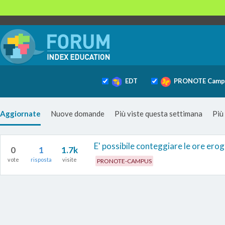
EDT
PRONOTE Camp
Aggiornate
Nuove domande
Più viste questa settimana
Più
E' possibile conteggiare le ore ero
0
1
1.7k
vote
risposta
visite
PRONOTE-CAMPUS