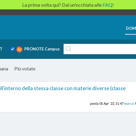
La prima volta qui? Dai un'occhiata alle
FAQ
!
DOM
T
PRONOTE Campus
imana
Più votate
l'interno della stessa classe con materie diverse (classe
posta
01 Apr '22, 11:47
marco