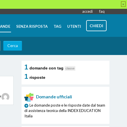
×
accedi
faq
CHIEDI
ANDE
SENZA RISPOSTA
TAG
UTENTI
1
domande con tag
classe
1
risposte
Domande ufficiali
9
Le domande poste e le risposte date dal team
di assistenza tecnica della INDEX EDUCATION
Italia