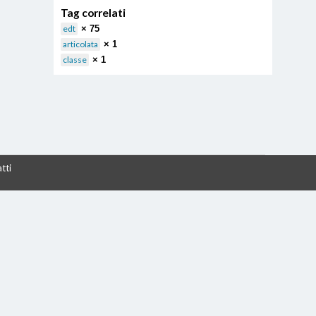
Tag correlati
edt
× 75
articolata
× 1
classe
× 1
tti