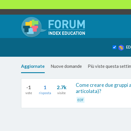
ED
Aggiornate
Nuove domande
Più viste questa sett
Come creare due gruppi al
-1
1
2.7k
articolata)?
vote
risposta
visite
EDT