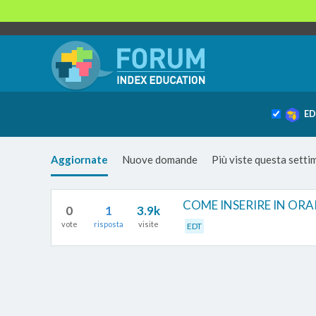
ED
Aggiornate
Nuove domande
Più viste questa sett
COME INSERIRE IN ORA
0
1
3.9k
vote
risposta
visite
EDT