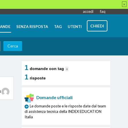
×
accedi
faq
CHIEDI
ANDE
SENZA RISPOSTA
TAG
UTENTI
1
domande con tag
a
1
risposte
1
Domande ufficiali
Le domande poste e le risposte date dal team
di assistenza tecnica della INDEX EDUCATION
Italia