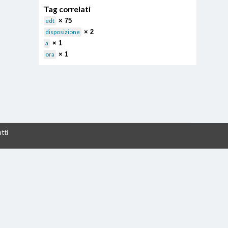
Tag correlati
edt
× 75
disposizione
× 2
a
× 1
ora
× 1
tti