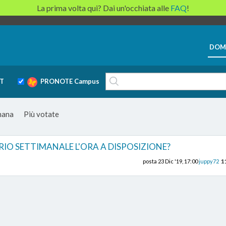
La prima volta qui? Dai un'occhiata alle
FAQ
!
DOM
T
PRONOTE Campus
imana
Più votate
RIO SETTIMANALE L'ORA A DISPOSIZIONE?
1
posta
23 Dic '19, 17:00
juppy72