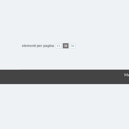
elementi per pagina
15
30
50
Me