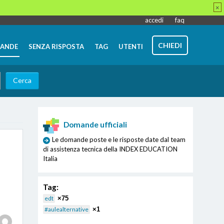
×
accedi
faq
CHIEDI
ANDE
SENZA RISPOSTA
TAG
UTENTI
Domande ufficiali
Le domande poste e le risposte date dal team
di assistenza tecnica della INDEX EDUCATION
Italia
Tag:
edt
×75
#aulealternative
×1