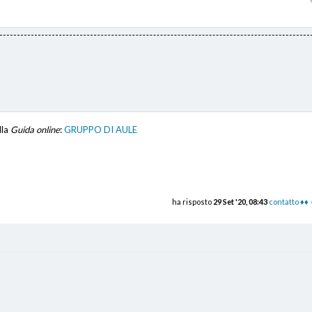
lla
Guida online
:
GRUPPO DI AULE
ha risposto
29 Set '20, 08:43
contatto ♦♦