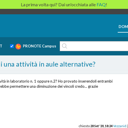
La prima volta qui? Dai un'occhiata alle
FAQ
!
DOM
T
PRONOTE Campus
i una attività in aule alternative?
tività in laboratorio n. 1 oppure n.2? Ho provato inserendoli entrambi
ebbe permettere una diminuzione dei vincoli credo... grazie
chiesto
28 Set '20, 18:24
Vezzanid