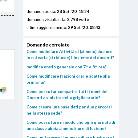
domanda posta:
28 Set '20, 18:24
domanda visualizzata:
2,798 volte
ultimo aggiornamento:
29 Set '20, 08:43
Domande correlate
Come modellare Attività di (almeno) due ore
in cui varia (si riducee) l'insieme dei docenti?
modifica orario generale con 7^ e 8^ ora?
Come modificare frazioni orarie adatte alla
primaria?
Come posso far comparire tutti i nomi dei
Docenti a sinistra della griglia orario?
Come creare una base dati per due percorsi
nella stessa sede?
Come posso fare in modo che ogni giornata di
una classe abbia almeno 5 ore di lezione?
Come uniformare il numero di ore buche tra i