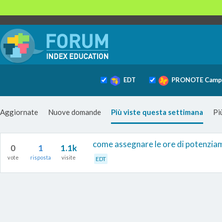
EDT
PRONOTE Camp
Aggiornate
Nuove domande
Più viste questa settimana
Pi
come assegnare le ore di potenzia
0
1
1.1k
vote
risposta
visite
EDT