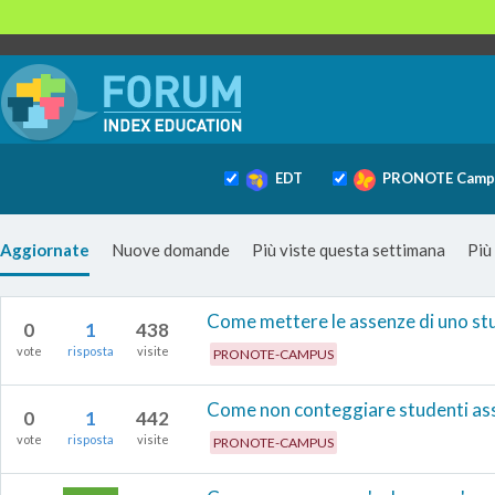
EDT
PRONOTE Camp
Aggiornate
Nuove domande
Più viste questa settimana
Più
Come mettere le assenze di uno stu
0
1
438
vote
risposta
visite
PRONOTE-CAMPUS
Come non conteggiare studenti ass
0
1
442
vote
risposta
visite
PRONOTE-CAMPUS