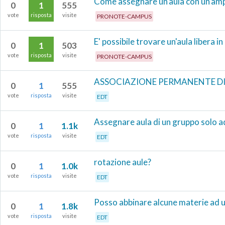
Come assegnare un'aula con un'ampi
0
1
555
vote
risposta
visite
PRONOTE-CAMPUS
E' possibile trovare un'aula libera 
0
1
503
vote
risposta
visite
PRONOTE-CAMPUS
ASSOCIAZIONE PERMANENTE DI
0
1
555
vote
risposta
visite
EDT
Assegnare aula di un gruppo solo a
0
1
1.1k
vote
risposta
visite
EDT
rotazione aule?
0
1
1.0k
vote
risposta
visite
EDT
Posso abbinare alcune materie ad u
0
1
1.8k
vote
risposta
visite
EDT