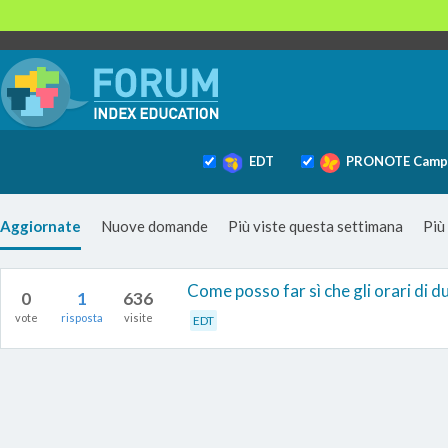
EDT
PRONOTE Camp
Aggiornate
Nuove domande
Più viste questa settimana
Più
Come posso far sì che gli orari di 
0
1
636
vote
risposta
visite
EDT