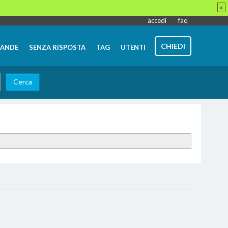
×
accedi
faq
CHIEDI
ANDE
SENZA RISPOSTA
TAG
UTENTI