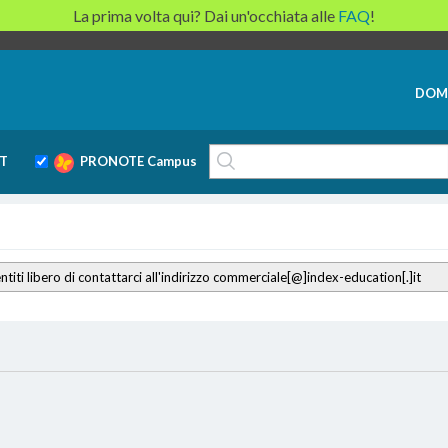
La prima volta qui? Dai un'occhiata alle
FAQ
!
DOM
T
PRONOTE Campus
titi libero di contattarci all'indirizzo commerciale[@]index-education[.]it