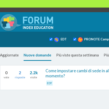
EDT
PRONOTE Camp
Aggiornate
Nuove domande
Più viste questa settimana
Più
Come impostare cambi di sede in alcun
0
2
2.2k
momento?
vote
risposte
visite
EDT