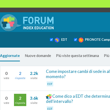
EDT
PRONOTE Camp
Aggiornate
Nuove domande
Più viste questa settimana
Più
Come impostare cambi di sede in alcun
0
2
2.2k
momento?
vote
risposte
visite
EDT
Come dico a EDT che determinat
0
2
3.6k
dell'intervallo?
vote
risposta
visite
EDT