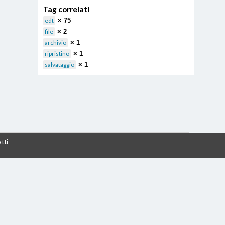
Tag correlati
edt
× 75
file
× 2
archivio
× 1
ripristino
× 1
salvataggio
× 1
tti