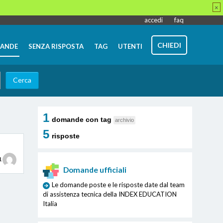
×
accedi
faq
CHIEDI
ANDE
SENZA RISPOSTA
TAG
UTENTI
1
domande con tag
archivio
5
risposte
1
Domande ufficiali
Le domande poste e le risposte date dal team
di assistenza tecnica della INDEX EDUCATION
Italia