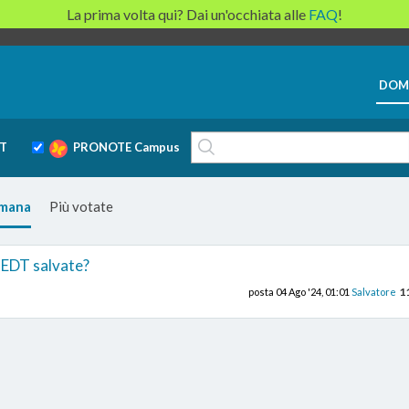
La prima volta qui? Dai un'occhiata alle
FAQ
!
DOM
T
PRONOTE Campus
imana
Più votate
 EDT salvate?
1
posta
04 Ago '24, 01:01
Salvatore