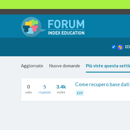
ED
Aggiornate
Nuove domande
Più viste questa sett
Come recupero base dati
0
5
3.4k
vote
risposte
visite
EDT